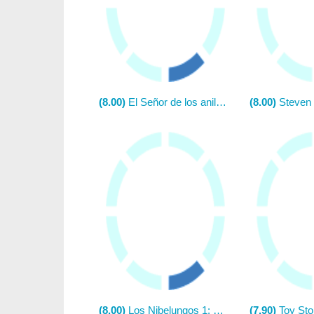
(8.00)
El Señor de los anillos: Las dos torres
(8.00)
Steven Univer
(8.00)
Los Nibelungos 1: La muerte de Sigfrido (Los Nibelungos Parte I)
(7.90)
Toy Sto