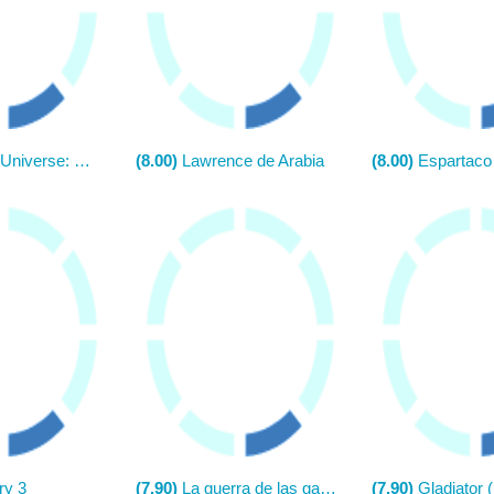
se: The Movie (TV)
(8.00)
Lawrence de Arabia
(8.00)
Espartaco
ry 3
(7.90)
La guerra de las galaxias. Episodio VI: El retorno del Jedi
(7.90)
Gladiator (El