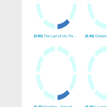
(8.80)
The Last of Us: Part II
(8.40)
Gintama
(8.20)
Perdidos - Episodio piloto (TV)
(8.20)
La gran