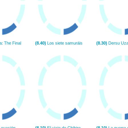
: The Final
(8.40)
Los siete samuráis
(8.30)
Dersu Uzala (
 evasión
(8.10)
El viaje de Chihiro
(8.10)
La guerra de las galaxias. Episod