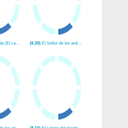
El cazador)
(8.20)
El Señor de los anillos: El retorno del rey
io V: El imperio contraataca
(8.10)
El salario del miedo