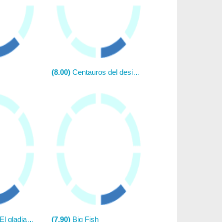
(8.00)
Centauros del desierto
 gladiador)
(7.90)
Big Fish