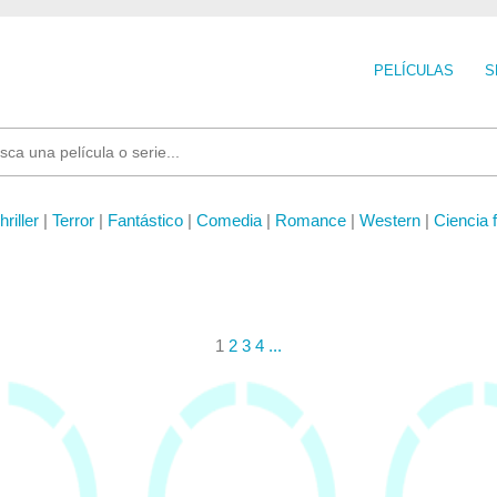
PELÍCULAS
S
hriller
|
Terror
|
Fantástico
|
Comedia
|
Romance
|
Western
|
Ciencia f
1
2
3
4
...