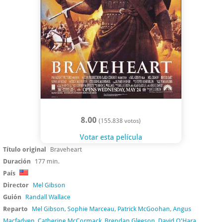
8.00
(155.838 votos)
Votar esta película
Título original
Braveheart
Duración
177 min.
País
Director
Mel Gibson
Guión
Randall Wallace
Reparto
Mel Gibson
,
Sophie Marceau
,
Patrick McGoohan
,
Angus
Macfadyen
,
Catherine McCormack
,
Brendan Gleeson
,
David O'Hara
,