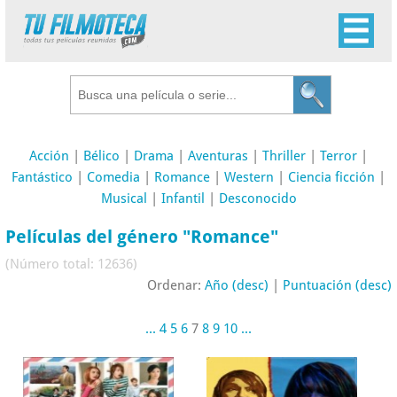
Acción
|
Bélico
|
Drama
|
Aventuras
|
Thriller
|
Terror
|
Fantástico
|
Comedia
|
Romance
|
Western
|
Ciencia ficción
|
Musical
|
Infantil
|
Desconocido
Películas del género "Romance"
(Número total: 12636)
Ordenar:
Año (desc)
|
Puntuación (desc)
...
4
5
6
7
8
9
10
...