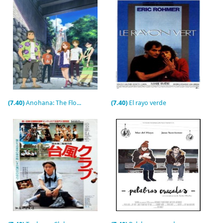
(7.40)
Anohana: The Flower We Saw That Day
(7.40)
El rayo verde