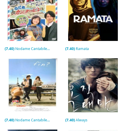
(7.40)
Nodame Cantabile in Europe (TV)
(7.40)
Ramata
(7.40)
Nodame Cantabile: Final Score. Part II
(7.40)
Always