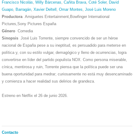
Francisco Nicolás
,
Willy Bárcenas
,
Cañita Brava
,
Coté Soler
,
David
Guapo
,
Barragán
,
Xavier Deltell
,
Omar Montes
,
José Luis Moreno
Productora
Amiguetes Entertainment,Bowfinger International
Pictures,Sony Pictures España
Género
Comedia
Sinopsis
José Luis Torrente, siempre convencido de ser un héroe
nacional de España pese a su ineptitud, es persuadido para meterse en
política y, con su estilo vulgar, demagógico y lleno de ocurrencias, logra
convertirse en líder del partido populista NOX. Como persona miserable,
cínica, mentirosa y ruin, Torrente piensa que la política puede ser una
buena oportunidad para medrar; curiosamente no está muy desencaminado
y comienza a hacer realidad sus delirios de grandeza.
Estreno en Netflix el 26 de junio 2026.
Contacto