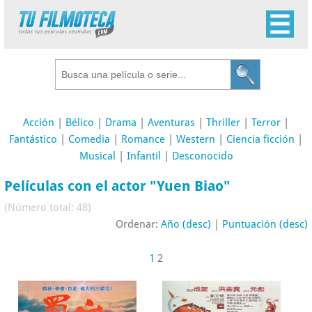
Acción
|
Bélico
|
Drama
|
Aventuras
|
Thriller
|
Terror
|
Fantástico
|
Comedia
|
Romance
|
Western
|
Ciencia ficción
|
Musical
|
Infantil
|
Desconocido
Películas con el actor "Yuen Biao"
(Número total: 48)
Ordenar:
Año (desc)
|
Puntuación (desc)
1
2