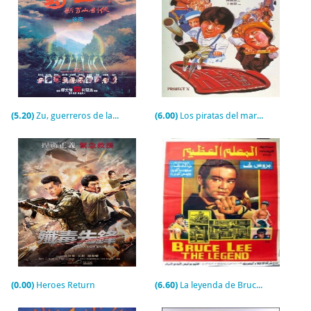
(5.20)
Zu, guerreros de la montaña mágica
(6.00)
Los piratas del mar de China (Project A)
(0.00)
Heroes Return
(6.60)
La leyenda de Bruce Lee