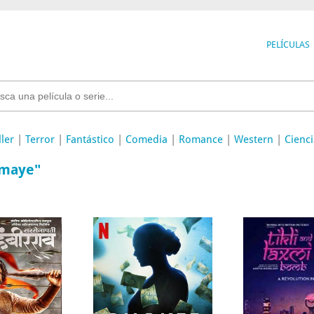
PELÍCULAS
ller
|
Terror
|
Fantástico
|
Comedia
|
Romance
|
Western
|
Cienci
imaye"