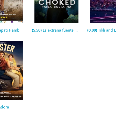
ati Hambirrao
(5.50)
La extraña fuente de la fortuna
(0.00)
Tikli and L
adora