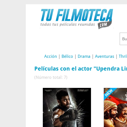
Acción
|
Bélico
|
Drama
|
Aventuras
|
Thri
Películas con el actor "Upendra L
(Número total: 7)