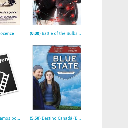
nocence
(0.00)
Battle of the Bulbs (TV)
sters of Horror Series) (TV)
(5.50)
Destino Canadá (Blue State)