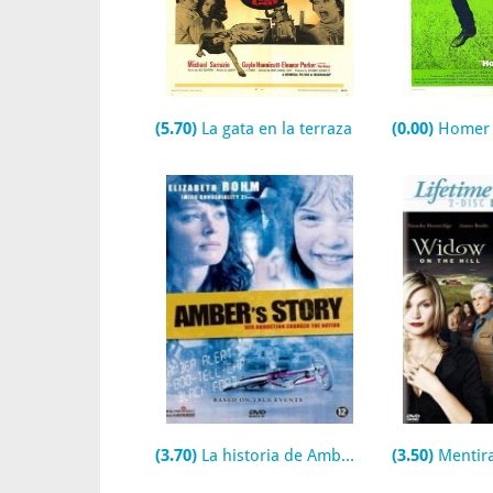
(5.70)
La gata en la terraza
(0.00)
Homer
(3.70)
La historia de Amber (TV)
(3.50)
Mentiras que 