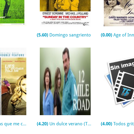
(5.60)
Domingo sangriento
(0.00)
Age of In
me contó mi madre (TV)
(4.20)
Un dulce verano (TV)
(4.00)
Todos gritamos por un helado (Ma