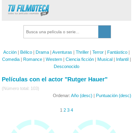
Acción
|
Bélico
|
Drama
|
Aventuras
|
Thriller
|
Terror
|
Fantástico
|
Comedia
|
Romance
|
Western
|
Ciencia ficción
|
Musical
|
Infantil
|
Desconocido
Películas con el actor "Rutger Hauer"
(Número total: 103)
Ordenar:
Año (desc)
|
Puntuación (desc)
1
2
3
4