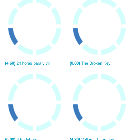
(4.60)
24 horas para vivir
(0.00)
The Broken Key
(0.00)
Il traduttore
(4.20)
Valkiria: El amanecer del Cuarto Reich