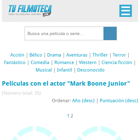
Acción
|
Bélico
|
Drama
|
Aventuras
|
Thriller
|
Terror
|
Fantástico
|
Comedia
|
Romance
|
Western
|
Ciencia ficción
|
Musical
|
Infantil
|
Desconocido
Películas con el actor "Mark Boone Junior"
(Número total: 35)
Ordenar:
Año (desc)
|
Puntuación (desc)
1
2