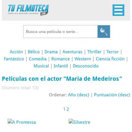
Acción
|
Bélico
|
Drama
|
Aventuras
|
Thriller
|
Terror
|
Fantástico
|
Comedia
|
Romance
|
Western
|
Ciencia ficción
|
Musical
|
Infantil
|
Desconocido
Películas con el actor "Maria de Medeiros"
(Número total: 53)
Ordenar:
Año (desc)
|
Puntuación (desc)
1
2