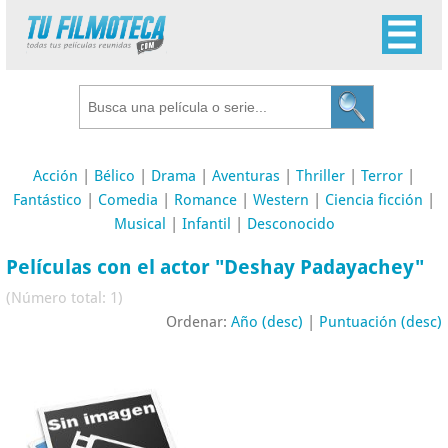
Acción
|
Bélico
|
Drama
|
Aventuras
|
Thriller
|
Terror
|
Fantástico
|
Comedia
|
Romance
|
Western
|
Ciencia ficción
|
Musical
|
Infantil
|
Desconocido
Películas con el actor "Deshay Padayachey"
(Número total: 1)
Ordenar:
Año (desc)
|
Puntuación (desc)