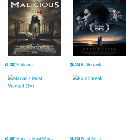
(4.20)
Malicious
(5.40)
Battlecreek
(0.00)
Marvel's Most Wanted (TV)
(4.50)
Point Break