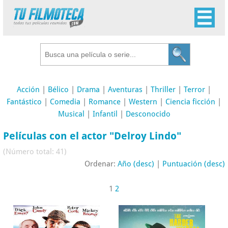
Acción
|
Bélico
|
Drama
|
Aventuras
|
Thriller
|
Terror
|
Fantástico
|
Comedia
|
Romance
|
Western
|
Ciencia ficción
|
Musical
|
Infantil
|
Desconocido
Películas con el actor "Delroy Lindo"
(Número total: 41)
Ordenar:
Año (desc)
|
Puntuación (desc)
1
2