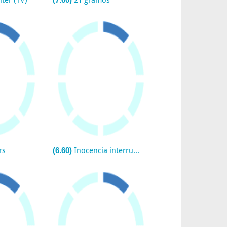
lter (TV)
21 gramos
rs
(6.60)
Inocencia interrumpida