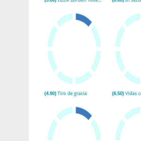
Lizzie Borden Took An Ax (TV)
In Secu
(4.90)
Tiro de gracia
(6.50)
Vidas 