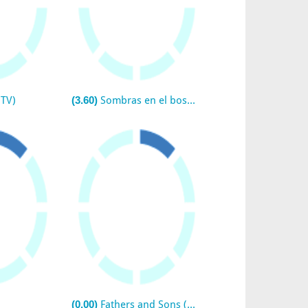
(TV)
(3.60)
Sombras en el bosque (La vigilante) (TV)
(0.00)
Fathers and Sons (TV)