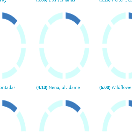
rity
Dos semanas
Helter Ske
contadas
(4.10)
Nena, olvídame
(5.00)
Wildflowe