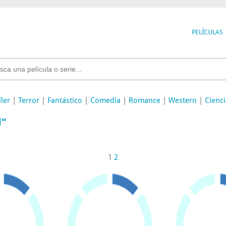
PELÍCULAS
ller
|
Terror
|
Fantástico
|
Comedia
|
Romance
|
Western
|
Cienci
l"
1
2