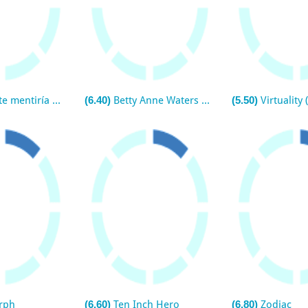
 mentiría (TV)
(6.40)
Betty Anne Waters (Conviction)
(5.50)
Virtuality 
rph
(6.60)
Ten Inch Hero
(6.80)
Zodiac