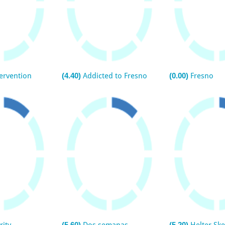
ervention
(4.40)
Addicted to Fresno
(0.00)
Fresno
(5.60)
(5.20)