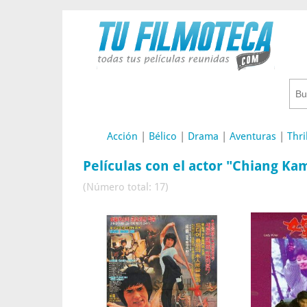
Acción
|
Bélico
|
Drama
|
Aventuras
|
Thri
Películas con el actor "Chiang Ka
(Número total: 17)