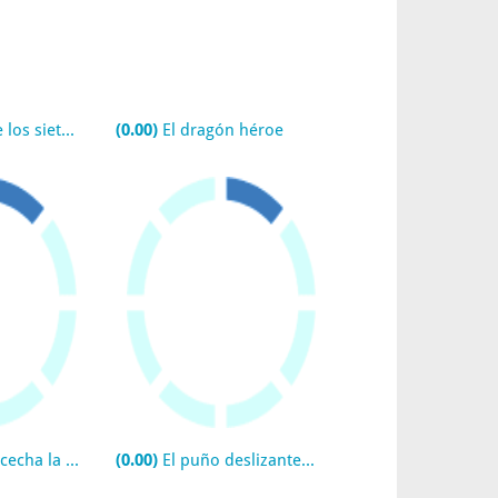
 siete tigres
(0.00)
El dragón héroe
 guarida del tigre
(0.00)
El puño deslizante sobre la garra del dragón