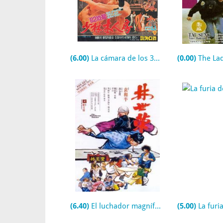
(6.00)
La cámara de los 36 hombres de madera
(0.00)
The Lad
(6.40)
El luchador magnífico
(5.00)
La furi