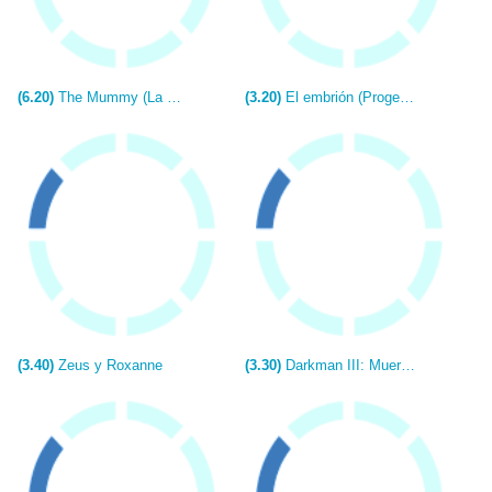
(6.20)
The Mummy (La momia)
(3.20)
El embrión (Progeny)
(3.40)
Zeus y Roxanne
(3.30)
Darkman III: Muere, Darkman, Muere (AKA Darkman 3: El desafío)