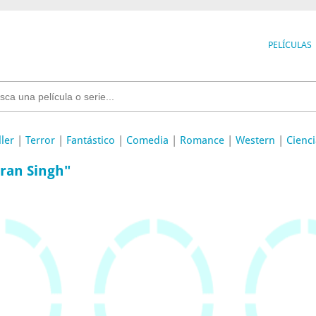
PELÍCULAS
ller
|
Terror
|
Fantástico
|
Comedia
|
Romance
|
Western
|
Cienci
uran Singh"