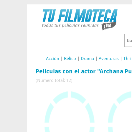
Acción
|
Bélico
|
Drama
|
Aventuras
|
Thri
Películas con el actor "Archana P
(Número total: 12)