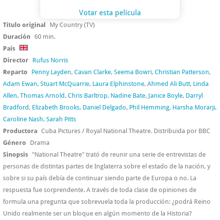
Votar esta película
Título original
My Country (TV)
Duración
60 min.
País
Director
Rufus Norris
Reparto
Penny Layden
,
Cavan Clarke
,
Seema Bowri
,
Christian Patterson
,
Adam Ewan
,
Stuart McQuarrie
,
Laura Elphinstone
,
Ahmed Ali Butt
,
Linda
Allen
,
Thomas Arnold
,
Chris Barltrop
,
Nadine Bate
,
Janice Boyle
,
Darryl
Bradford
,
Elizabeth Brooks
,
Daniel Delgado
,
Phil Hemming
,
Harsha Morarji
,
Caroline Nash
,
Sarah Pitts
Productora
Cuba Pictures / Royal National Theatre. Distribuida por BBC
Género
Drama
Sinopsis
"National Theatre" trató de reunir una serie de entrevistas de
personas de distintas partes de Inglaterra sobre el estado de la nación, y
sobre si su país debía de continuar siendo parte de Europa o no. La
respuesta fue sorprendente. A través de toda clase de opiniones de
formula una pregunta que sobrevuela toda la producción: ¿podrá Reino
Unido realmente ser un bloque en algún momento de la Historia?