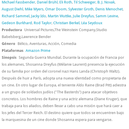
Michael Fassbender
,
Daniel Brühl
,
Eli Roth
,
Til Schweiger
,
B. J. Novak
,
August Diehl
,
Mike Myers
,
Omar Doom
,
Sylvester Groth
,
Denis Menochet
,
Richard Sammel
,
Jacky Ido
,
Martin Wuttke
,
Julie Dreyfus
,
Samm Levine
,
Gedeon Burkhard
,
Rod Taylor
,
Christian Berkel
,
Léa Seydoux
Productora
Universal Pictures,The Weinstein Company,Studio
Babelsberg,Lawrence Bender
Género
Bélico, Aventuras, Acción, Comedia
Plataformas
Amazon Prime
Sinopsis
Segunda Guerra Mundial. Durante la ocupación de Francia por
los alemanes, Shosanna Dreyfus (Mélanie Laurent) presencia la ejecución
de su familia por orden del coronel nazi Hans Landa (Christoph Waltz).
Después de huir a París, adopta una nueva identidad como propietaria de
un cine. En otro lugar de Europa, el teniente Aldo Raine (Brad Pitt) adiestra
a un grupo de soldados judíos ("The Basterds") para atacar objetivos
concretos. Los hombres de Raine y una actriz alemana (Diane Kruger), que
trabaja para los aliados, deben llevar a cabo una misión que hará caer a
los jefes del Tercer Reich. El destino quiere que todos se encuentren bajo
la marquesina de un cine donde Shosanna espera para vengarse.