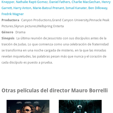
Knepper
,
Nathalie Rapti Gomez
,
Daniel Fathers
,
Charlie MacGechan
,
Henry
Garrett
,
Harry Anton
,
Marie-Batoul Prenant
,
Ismail Kanater
,
Ben Dilloway
,
Fredrik Wagner
Productora
Canyon Productions,Grand Canyon University,Pinnacle Peak
Pictures,Skyrun pictures,Wellspring Enterta
Género
Drama
Sinopsis
La última reunión de Jesucristo con sus discípulos antes de la
traición de Judas. Lo que comienza como una celebración de fraternidad
se transforma en una noche cargada de misterio, en la que las miradas
revelan inquietudes, las palabras pesan más que nunca y el corazón de
cada discípulo es puesto a prueba.
Otras películas del director Mauro Borrelli