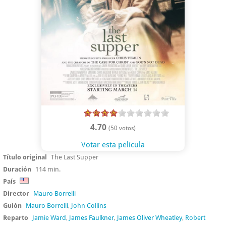
4.70
(50 votos)
Votar esta película
Título original
The Last Supper
Duración
114 min.
País
Director
Mauro Borrelli
Guión
Mauro Borrelli
,
John Collins
Reparto
Jamie Ward
,
James Faulkner
,
James Oliver Wheatley
,
Robert