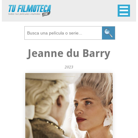
Jeanne du Barry
2023