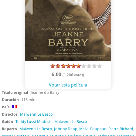
6.00
(1.286 votos)
Votar esta película
Título original
Jeanne du Barry
Duración
116 min.
País
Director
Maïwenn Le Besco
Guión
Teddy Lussi-Modeste
,
Maïwenn Le Besco
Reparto
Maïwenn Le Besco
,
Johnny Depp
,
Melvil Poupaud
,
Pierre Richard
,