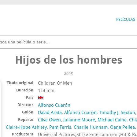
PELÍCULAS
Hijos de los hombres
2006
Título original
Children Of Men
Duración
114 min.
País
Director
Alfonso Cuarón
Guión
David Arata
,
Alfonso Cuarón
,
Timothy J. Sexton
Reparto
Clive Owen
,
Julianne Moore
,
Michael Caine
,
Chi
Claire-Hope Ashitey
,
Pam Ferris
,
Charlie Hunnam
,
Oana Pellea
Productora
Universal Pictures,Strike Entertainment,Hit & 