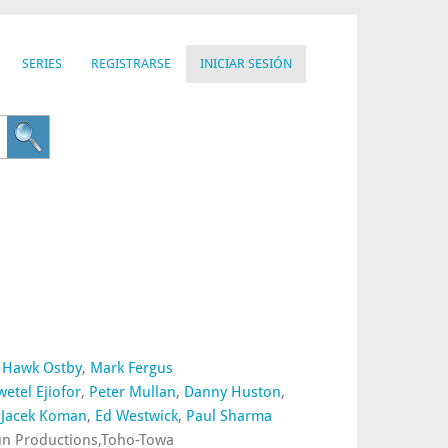
SERIES
REGISTRARSE
INICIAR SESIÓN
,
Hawk Ostby
,
Mark Fergus
wetel Ejiofor
,
Peter Mullan
,
Danny Huston
,
,
Jacek Koman
,
Ed Westwick
,
Paul Sharma
Run Productions,Toho-Towa