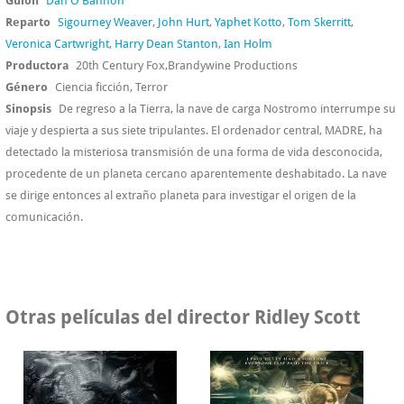
Guión
Dan O'Bannon
Reparto
Sigourney Weaver
,
John Hurt
,
Yaphet Kotto
,
Tom Skerritt
,
Veronica Cartwright
,
Harry Dean Stanton
,
Ian Holm
Productora
20th Century Fox,Brandywine Productions
Género
Ciencia ficción, Terror
Sinopsis
De regreso a la Tierra, la nave de carga Nostromo interrumpe su
viaje y despierta a sus siete tripulantes. El ordenador central, MADRE, ha
detectado la misteriosa transmisión de una forma de vida desconocida,
procedente de un planeta cercano aparentemente deshabitado. La nave
se dirige entonces al extraño planeta para investigar el origen de la
comunicación.
Otras películas del director Ridley Scott